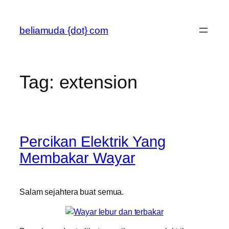
Skip
to
beliamuda {dot} com
content
Tag:
extension
Percikan Elektrik Yang
Membakar Wayar
Salam sejahtera buat semua.