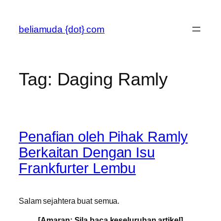
Skip
to
beliamuda {dot} com
content
Tag:
Daging Ramly
Penafian oleh Pihak Ramly
Berkaitan Dengan Isu
Frankfurter Lembu
Salam sejahtera buat semua.
[Amaran: Sila baca keseluruhan artikel]