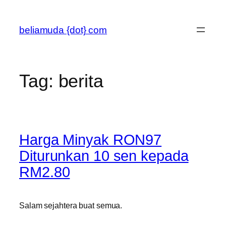
Skip
to
beliamuda {dot} com
content
Tag:
berita
Harga Minyak RON97
Diturunkan 10 sen kepada
RM2.80
Salam sejahtera buat semua.