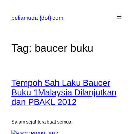
Skip
to
beliamuda {dot} com
content
Tag:
baucer buku
Tempoh Sah Laku Baucer
Buku 1Malaysia Dilanjutkan
dan PBAKL 2012
Salam sejahtera buat semua.