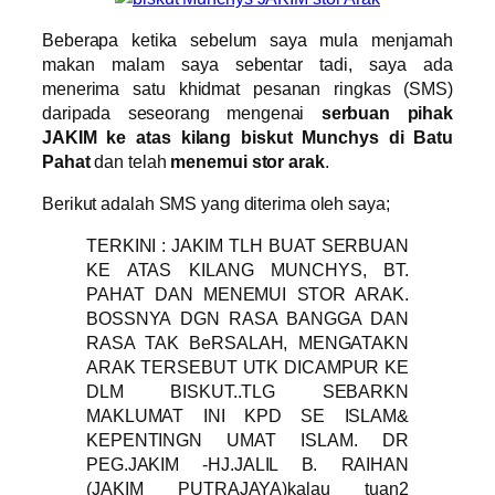
Beberapa ketika sebelum saya mula menjamah
makan malam saya sebentar tadi, saya ada
menerima satu khidmat pesanan ringkas (SMS)
daripada seseorang mengenai
serbuan pihak
JAKIM ke atas kilang biskut Munchys di Batu
Pahat
dan telah
menemui stor arak
.
Berikut adalah SMS yang diterima oleh saya;
TERKINI : JAKIM TLH BUAT SERBUAN
KE ATAS KILANG MUNCHYS, BT.
PAHAT DAN MENEMUI STOR ARAK.
BOSSNYA DGN RASA BANGGA DAN
RASA TAK BeRSALAH, MENGATAKN
ARAK TERSEBUT UTK DICAMPUR KE
DLM BISKUT..TLG SEBARKN
MAKLUMAT INI KPD SE ISLAM&
KEPENTINGN UMAT ISLAM. DR
PEG.JAKIM -HJ.JALIL B. RAIHAN
(JAKIM PUTRAJAYA)kalau tuan2