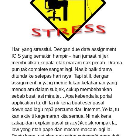
Hari yang stressful. Dengan due date assignment
ICIS yang semakin hampir – hari jumaat ni jer,
membuatkan kepala otak macam nak pecah. Drama
pun tak complete sangat lagi. Nasib baik drama
ditunda ke selepas hari raya. Tapi still, dengan
assignment ni yang memerlukan kefahaman yang
mendalam dalam subjek, cukup membebankan
sebab buat last minute… Apa kebenda la portal
application tu, dh la nk kena buat esei pasal
download lagu mp3 percuma dari Internet. Ye la, tu
kan aktiviti kegemaran kita semua. Ni nak kena
cakap dan explain pasal piracy@cetak rompak la,
law yang ntah pape dan macam-macam lagi la.
Pastu kena wat plan nak setup cybercafé ngan duit