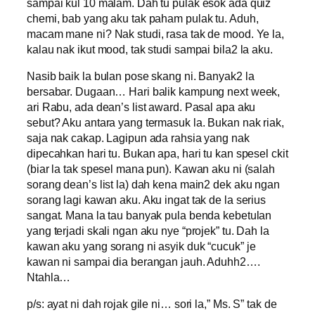
sampai kul 10 malam. Dah tu pulak esok ada quiz
chemi, bab yang aku tak paham pulak tu. Aduh,
macam mane ni? Nak studi, rasa tak de mood. Ye la,
kalau nak ikut mood, tak studi sampai bila2 la aku.
Nasib baik la bulan pose skang ni. Banyak2 la
bersabar. Dugaan… Hari balik kampung next week,
ari Rabu, ada dean’s list award. Pasal apa aku
sebut? Aku antara yang termasuk la. Bukan nak riak,
saja nak cakap. Lagipun ada rahsia yang nak
dipecahkan hari tu. Bukan apa, hari tu kan spesel ckit
(biar la tak spesel mana pun). Kawan aku ni (salah
sorang dean’s list la) dah kena main2 dek aku ngan
sorang lagi kawan aku. Aku ingat tak de la serius
sangat. Mana la tau banyak pula benda kebetulan
yang terjadi skali ngan aku nye “projek” tu. Dah la
kawan aku yang sorang ni asyik duk “cucuk” je
kawan ni sampai dia berangan jauh. Aduhh2….
Ntahla…
p/s: ayat ni dah rojak gile ni… sori la,” Ms. S” tak de