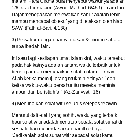
malam. Para Ulama pula menyebut waktunya adalah
1/6 terakhir malam. (Awnul Ma’bud, 6/469). Imam Ibn
Hajar menegaskan melewatkan sahur adalah lebih
mampu mencapai objektif yang diletakkan oleh Nabi
SAW. (Fath al-Bari, 4/138)
3) Bersahur dengan hanya makan & minum sahaja
tanpa ibadah lain.
Ini satu lagi kesilapan umat Islam kini, waktu tersebut
pada hakikatnya adalah antara waktu terbaik untuk
beristigfar dan menunaikan solat malam. Firman
Allah ketika memuji orang mukmin ertinya : ” dan
ketika waktu-waktu bersahur itu mereka meminta
ampun dan beristighfar” (Az-Zariyyat : 18)
4) Menunaikan solat witir sejurus selepas terawih.
Menurut dalil-dalil yang sohih, waktu yang terbaik
bagi solat witir adalah penutup segala solat sunat di
sesuatu hari itu berdasarkan hadith ertinya
“Jadikanlah solat sunat witir sebagai solat kamu