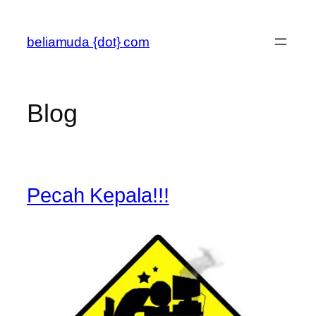
Skip
to
beliamuda {dot} com
content
Blog
Pecah Kepala!!!