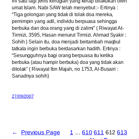
Ini satu lagi jenis kerugian yang kerap dilakukan oleh
umat Islam. Nabi SAW telah menyebut :- Ertinya :
“Tiga golongan yang tidak di tolak doa mereka,
pemimpin yang adil, individu berpuasa sehingga
berbuka dan doa orang yang di zalimi” ( Riwayat At-
Tirmizi, 3595, Hasan menurut Tirmizi. Ahmad Syakir :
Sohih ) Selain itu, doa menjadi bertambah maqbul
tatkala ingin berbuka berdasarkan hadith. Ertinya :
“Sesungguhnya bagi orang berpuasa itu ketika
berbuka (atau hampir berbuka) doa yang tidak akan
ditolak” ( Riwayat Ibn Majah, no 1753, Al-Busairi :
Sanadnya sohih)
27/09/2007
←
Previous Page
1
…
610
611
612
613