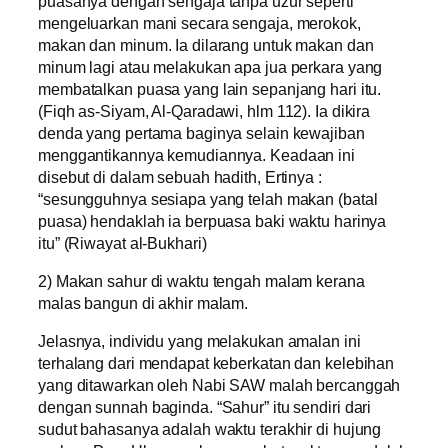
puasanya dengan sengaja tanpa uzur seperti
mengeluarkan mani secara sengaja, merokok,
makan dan minum. Ia dilarang untuk makan dan
minum lagi atau melakukan apa jua perkara yang
membatalkan puasa yang lain sepanjang hari itu.
(Fiqh as-Siyam, Al-Qaradawi, hlm 112). Ia dikira
denda yang pertama baginya selain kewajiban
menggantikannya kemudiannya. Keadaan ini
disebut di dalam sebuah hadith, Ertinya :
“sesungguhnya sesiapa yang telah makan (batal
puasa) hendaklah ia berpuasa baki waktu harinya
itu” (Riwayat al-Bukhari)
2) Makan sahur di waktu tengah malam kerana
malas bangun di akhir malam.
Jelasnya, individu yang melakukan amalan ini
terhalang dari mendapat keberkatan dan kelebihan
yang ditawarkan oleh Nabi SAW malah bercanggah
dengan sunnah baginda. “Sahur” itu sendiri dari
sudut bahasanya adalah waktu terakhir di hujung