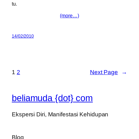
tu.
(more…)
14/02/2010
1
2
Next Page
→
beliamuda {dot} com
Ekspersi Diri, Manifestasi Kehidupan
Blog