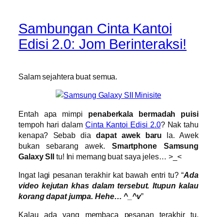
Sambungan Cinta Kantoi
Edisi 2.0: Jom Berinteraksi!
Salam sejahtera buat semua.
Entah apa mimpi
penaberkala bermadah puisi
tempoh hari dalam
Cinta Kantoi Edisi 2.0
? Nak tahu
kenapa? Sebab dia
dapat awek baru
la. Awek
bukan sebarang awek.
Smartphone Samsung
Galaxy SII
tu! Ini memang buat saya jeles… >_<
Ingat lagi pesanan terakhir kat bawah entri tu? “
Ada
video kejutan khas dalam
tersebut. Itupun kalau
korang dapat jumpa. Hehe… ^_^v
”
Kalau ada yang membaca pesanan terakhir tu,