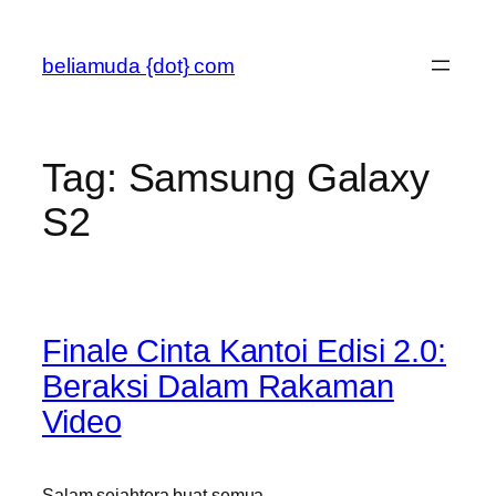
Skip
to
beliamuda {dot} com
content
Tag:
Samsung Galaxy
S2
Finale Cinta Kantoi Edisi 2.0:
Beraksi Dalam Rakaman
Video
Salam sejahtera buat semua.