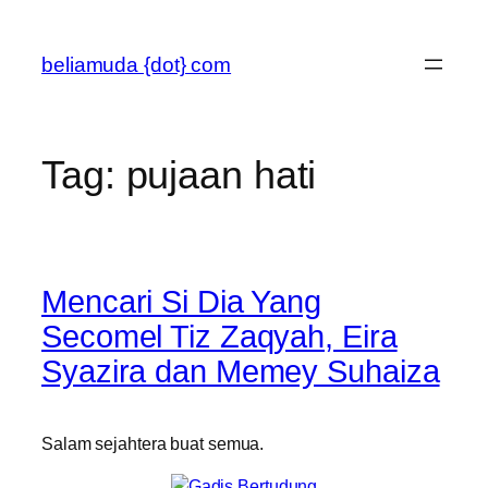
Skip
to
beliamuda {dot} com
content
Tag:
pujaan hati
Mencari Si Dia Yang
Secomel Tiz Zaqyah, Eira
Syazira dan Memey Suhaiza
Salam sejahtera buat semua.