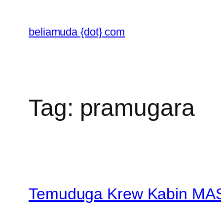
Skip
to
beliamuda {dot} com
content
Tag:
pramugara
Temuduga Krew Kabin MAS 