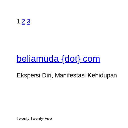
1
2
3
beliamuda {dot} com
Ekspersi Diri, Manifestasi Kehidupan
Twenty Twenty-Five