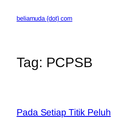
Skip
to
beliamuda {dot} com
content
Tag:
PCPSB
Pada Setiap Titik Peluh