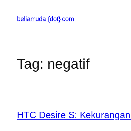
Skip
to
beliamuda {dot} com
content
Tag:
negatif
HTC Desire S: Kekuranga