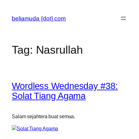
Skip
to
beliamuda {dot} com
content
Tag:
Nasrullah
Wordless Wednesday #38:
Solat Tiang Agama
Salam sejahtera buat semua.