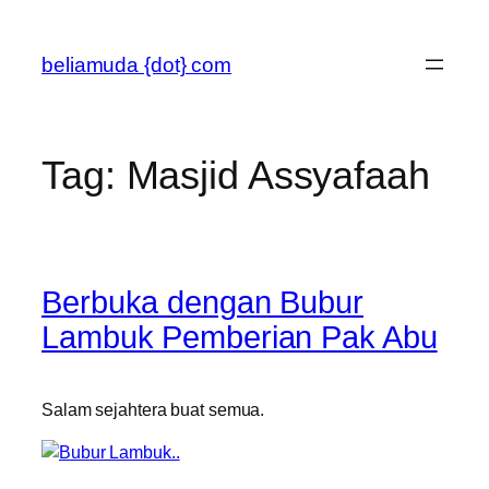
Skip
to
beliamuda {dot} com
content
Tag:
Masjid Assyafaah
Berbuka dengan Bubur
Lambuk Pemberian Pak Abu
Salam sejahtera buat semua.