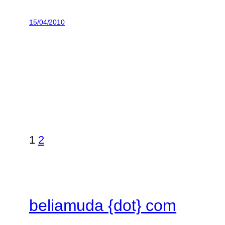
15/04/2010
1
2
beliamuda {dot} com