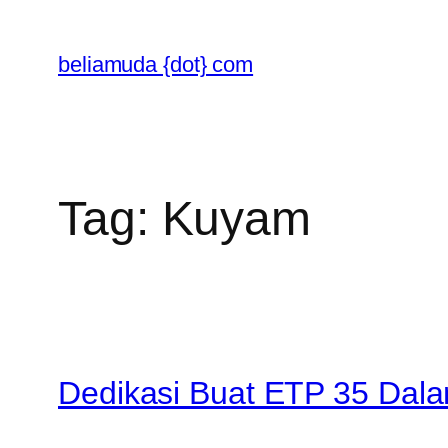
Skip
to
beliamuda {dot} com
content
Tag:
Kuyam
Dedikasi Buat ETP 35 Da