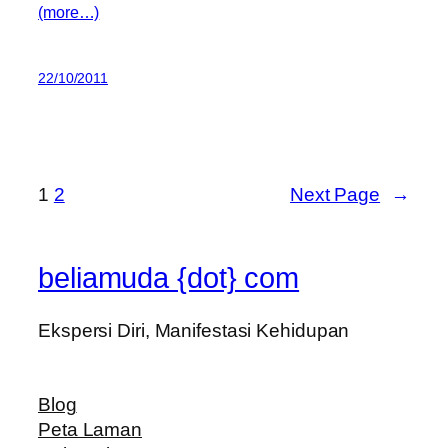
(more…)
22/10/2011
1
2
Next Page
→
beliamuda {dot} com
Ekspersi Diri, Manifestasi Kehidupan
Blog
Peta Laman