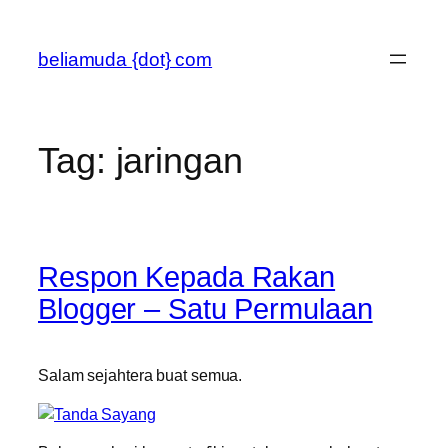
Skip
to
beliamuda {dot} com
content
Tag:
jaringan
Respon Kepada Rakan
Blogger – Satu Permulaan
Salam sejahtera buat semua.