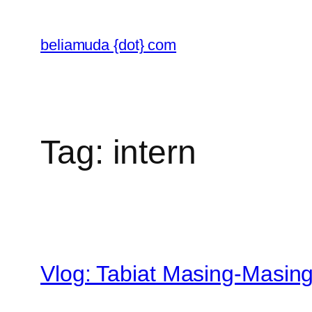
Skip
to
beliamuda {dot} com
content
Tag:
intern
Vlog: Tabiat Masing-Masing