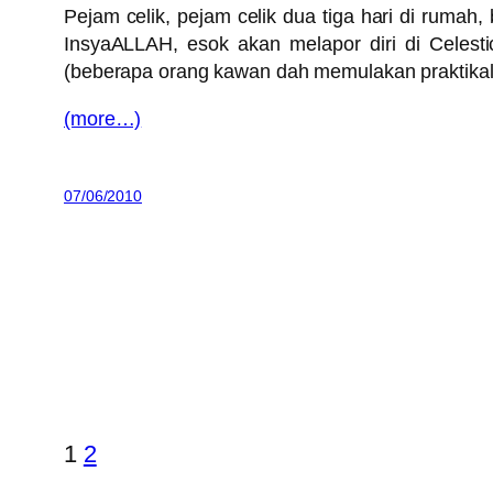
Pejam celik, pejam celik dua tiga hari di rumah
InsyaALLAH, esok akan melapor diri di Celesti
(beberapa orang kawan dah memulakan praktikal d
(more…)
07/06/2010
1
2