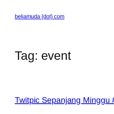
Skip
to
beliamuda {dot} com
content
Tag:
event
Twitpic Sepanjang Minggu 