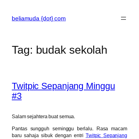
Skip
to
beliamuda {dot} com
content
Tag:
budak sekolah
Twitpic Sepanjang Minggu
#3
Salam sejahtera buat semua.
Pantas sungguh seminggu berlalu. Rasa macam
baru sahaja sibuk dengan entri
Twitpic Sepanjang