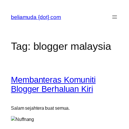
Skip
to
beliamuda {dot} com
content
Tag:
blogger malaysia
Membanteras Komuniti
Blogger Berhaluan Kiri
Salam sejahtera buat semua.