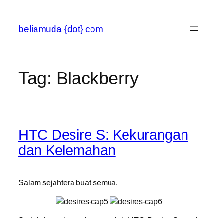
Skip
to
beliamuda {dot} com
content
Tag:
Blackberry
HTC Desire S: Kekurangan
dan Kelemahan
Salam sejahtera buat semua.