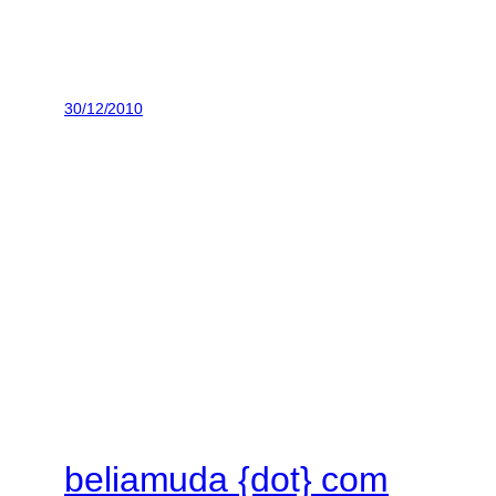
30/12/2010
beliamuda {dot} com