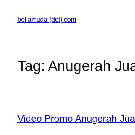
Skip
to
beliamuda {dot} com
content
Tag:
Anugerah Jua
Video Promo Anugerah Jua