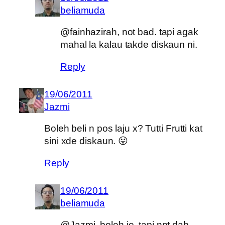
beliamuda
@fainhazirah, not bad. tapi agak
mahal la kalau takde diskaun ni.
Reply
19/06/2011
Jazmi
Boleh beli n pos laju x? Tutti Frutti kat
sini xde diskaun. 😛
Reply
19/06/2011
beliamuda
@Jazmi, boleh je, tapi nnt dah