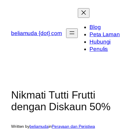
Skip
to
content
Blog
beliamuda {dot} com
Peta Laman
Hubungi
Penulis
Nikmati Tutti Frutti
dengan Diskaun 50%
Written by
beliamuda
in
Perayaan dan Peristiwa