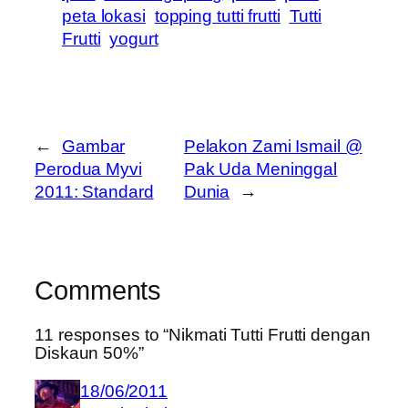
peta lokasi
topping tutti frutti
Tutti
Frutti
yogurt
←
Gambar
Pelakon Zami Ismail @
Perodua Myvi
Pak Uda Meninggal
2011: Standard
Dunia
→
Comments
11 responses to “Nikmati Tutti Frutti dengan
Diskaun 50%”
18/06/2011