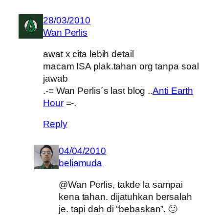
28/03/2010
Wan Perlis
awat x cita lebih detail
macam ISA plak.tahan org tanpa soal
jawab
.-= Wan Perlis´s last blog ..
Anti Earth
Hour
=-.
Reply
04/04/2010
beliamuda
@Wan Perlis, takde la sampai
kena tahan. dijatuhkan bersalah
je. tapi dah di “bebaskan”. 🙂