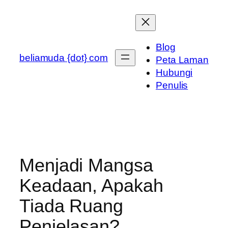
Skip
to
content
Blog
beliamuda {dot} com
Peta Laman
Hubungi
Penulis
Menjadi Mangsa
Keadaan, Apakah
Tiada Ruang
Penjelasan?