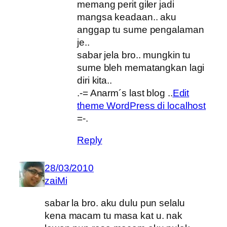
memang perit giler jadi
mangsa keadaan.. aku
anggap tu sume pengalaman
je..
sabar jela bro.. mungkin tu
sume bleh mematangkan lagi
diri kita..
.-= Anarm´s last blog ..
Edit
theme WordPress di localhost
=-.
Reply
28/03/2010
zaiMi
sabar la bro. aku dulu pun selalu
kena macam tu masa kat u. nak