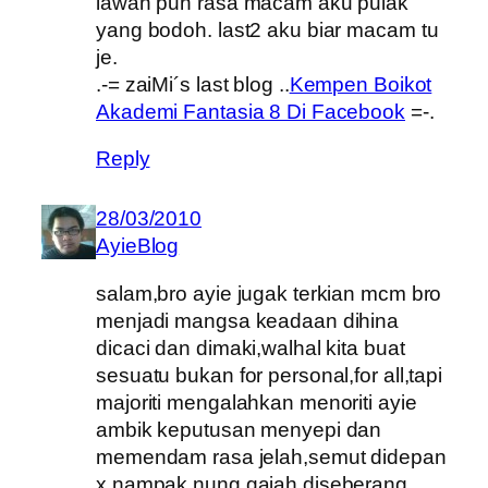
lawan pun rasa macam aku pulak
yang bodoh. last2 aku biar macam tu
je.
.-= zaiMi´s last blog ..
Kempen Boikot
Akademi Fantasia 8 Di Facebook
=-.
Reply
28/03/2010
AyieBlog
salam,bro ayie jugak terkian mcm bro
menjadi mangsa keadaan dihina
dicaci dan dimaki,walhal kita buat
sesuatu bukan for personal,for all,tapi
majoriti mengalahkan menoriti ayie
ambik keputusan menyepi dan
memendam rasa jelah,semut didepan
x nampak nung gajah diseberang