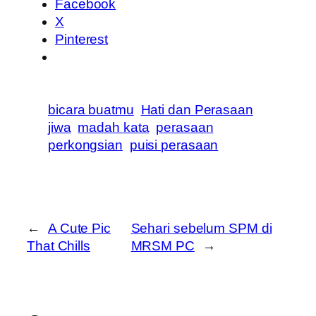
Facebook
X
Pinterest
bicara buatmu
Hati dan Perasaan
jiwa
madah kata
perasaan
perkongsian
puisi perasaan
←
A Cute Pic
Sehari sebelum SPM di
That Chills
MRSM PC
→