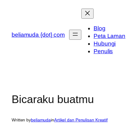
Skip
to
content
Blog
beliamuda {dot} com
Peta Laman
Hubungi
Penulis
Bicaraku buatmu
Written by
beliamuda
in
Artikel dan Penulisan Kreatif