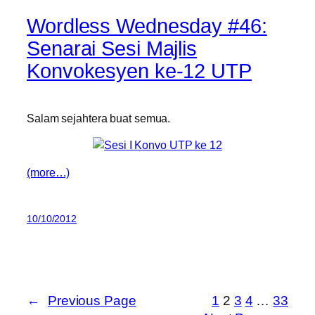
Wordless Wednesday #46:
Senarai Sesi Majlis
Konvokesyen ke-12 UTP
Salam sejahtera buat semua.
(more…)
10/10/2012
←
Previous Page
1
2
3
4
…
33