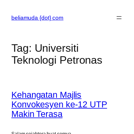
Skip
to
beliamuda {dot} com
content
Tag:
Universiti
Teknologi Petronas
Kehangatan Majlis
Konvokesyen ke-12 UTP
Makin Terasa
Salam sejahtera buat semua.