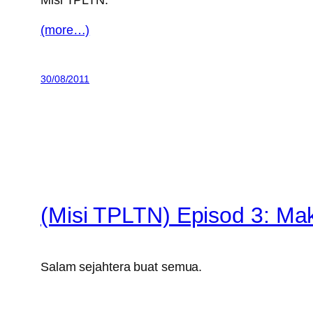
Misi TPLTN.
(more…)
30/08/2011
(Misi TPLTN) Episod 3: M
Salam sejahtera buat semua.