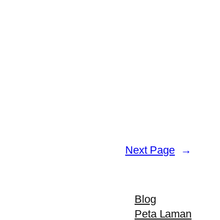
Next Page
→
Blog
Peta Laman