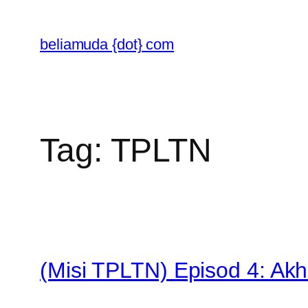
Skip
to
beliamuda {dot} com
content
Tag:
TPLTN
(Misi TPLTN) Episod 4: Ak