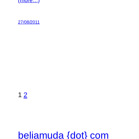
(more…)
27/08/2011
1
2
beliamuda {dot} com