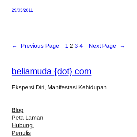
29/03/2011
←
Previous Page
1
2
3
4
Next Page
→
beliamuda {dot} com
Ekspersi Diri, Manifestasi Kehidupan
Blog
Peta Laman
Hubungi
Penulis