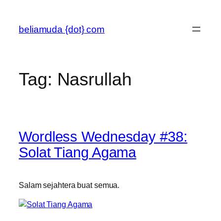
Skip
to
beliamuda {dot} com
content
Tag:
Nasrullah
Wordless Wednesday #38:
Solat Tiang Agama
Salam sejahtera buat semua.