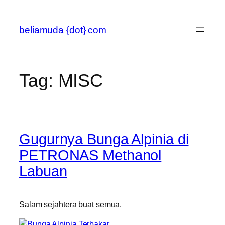
Skip
to
beliamuda {dot} com
content
Tag:
MISC
Gugurnya Bunga Alpinia di
PETRONAS Methanol
Labuan
Salam sejahtera buat semua.