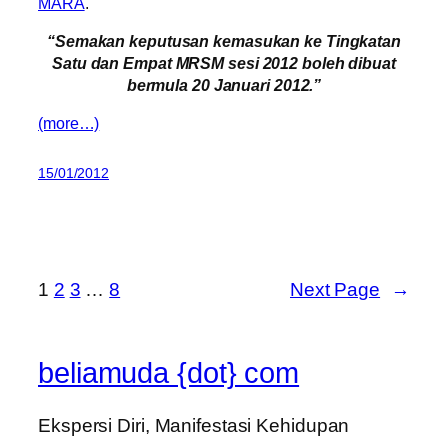
MARA
.
“Semakan keputusan kemasukan ke Tingkatan
Satu dan Empat MRSM sesi 2012 boleh dibuat
bermula 20 Januari 2012.”
(more…)
15/01/2012
1
2
3
…
8
Next Page
→
beliamuda {dot} com
Ekspersi Diri, Manifestasi Kehidupan