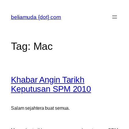
Skip
to
beliamuda {dot} com
content
Tag:
Mac
Khabar Angin Tarikh
Keputusan SPM 2010
Salam sejahtera buat semua.