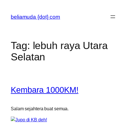
Skip
to
beliamuda {dot} com
content
Tag:
lebuh raya Utara
Selatan
Kembara 1000KM!
Salam sejahtera buat semua.