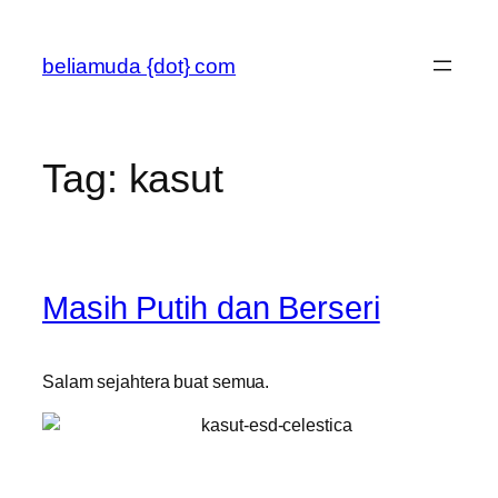
Skip
to
beliamuda {dot} com
content
Tag:
kasut
Masih Putih dan Berseri
Salam sejahtera buat semua.