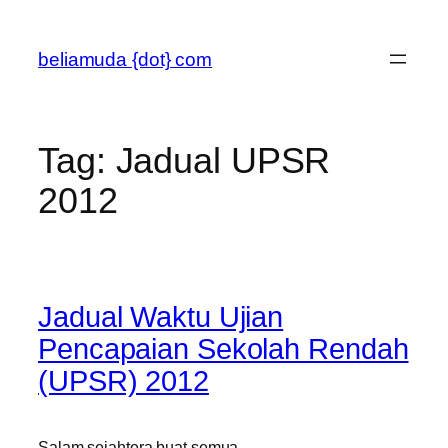
Skip
to
beliamuda {dot} com
content
Tag:
Jadual UPSR
2012
Jadual Waktu Ujian
Pencapaian Sekolah Rendah
(UPSR) 2012
Salam sejahtera buat semua.