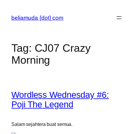
Skip
to
beliamuda {dot} com
content
Tag:
CJ07 Crazy
Morning
Wordless Wednesday #6:
Poji The Legend
Salam sejahtera buat semua.