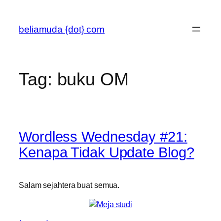
Skip
to
beliamuda {dot} com
content
Tag:
buku OM
Wordless Wednesday #21:
Kenapa Tidak Update Blog?
Salam sejahtera buat semua.