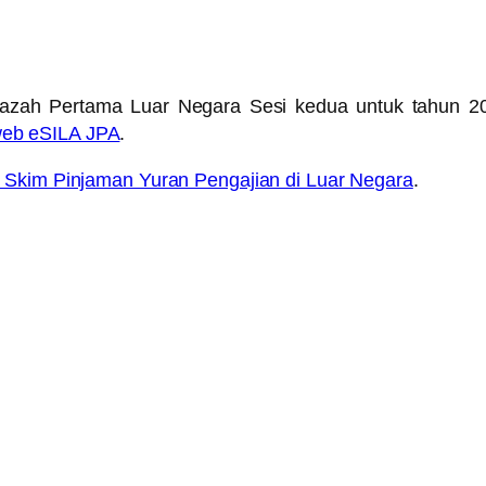
azah Pertama Luar Negara Sesi kedua untuk tahun 201
eb eSILA JPA
.
 Skim Pinjaman Yuran Pengajian di Luar Negara
.