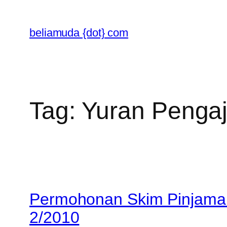
Skip
to
beliamuda {dot} com
content
Tag:
Yuran Pengaj
Permohonan Skim Pinjaman
2/2010