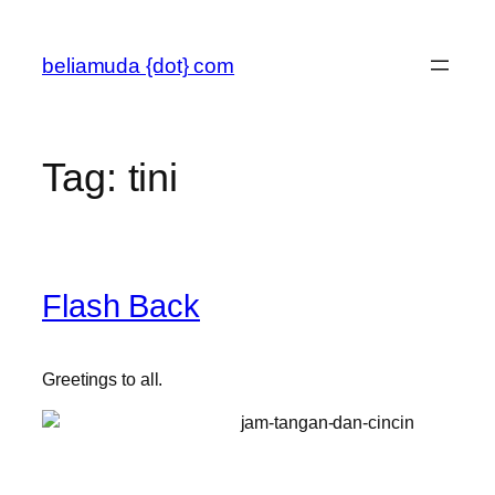
Skip
to
beliamuda {dot} com
content
Tag:
tini
Flash Back
Greetings to all.