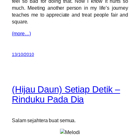
feel so bad for doing that. Now I know it hurts so
much. Meeting another person in my life’s journey
teaches me to appreciate and treat people fair and
square.
(more…)
13/10/2010
(Hijau Daun) Setiap Detik –
Rinduku Pada Dia
Salam sejahtera buat semua.