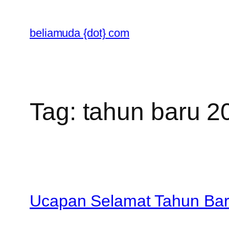
Skip
to
beliamuda {dot} com
content
Tag:
tahun baru 2
Ucapan Selamat Tahun Bar