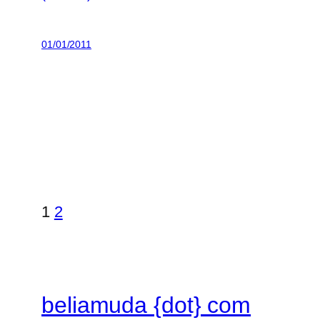
01/01/2011
1
2
beliamuda {dot} com