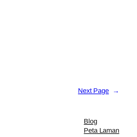
Next Page
→
Blog
Peta Laman