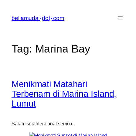
Skip
to
beliamuda {dot} com
content
Tag:
Marina Bay
Menikmati Matahari
Terbenam di Marina Island,
Lumut
Salam sejahtera buat semua.