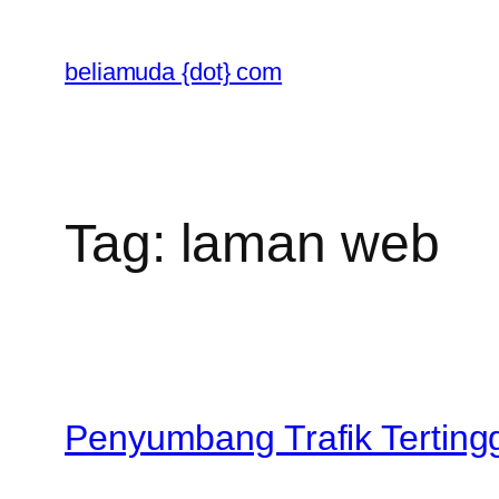
Skip
to
beliamuda {dot} com
content
Tag:
laman web
Penyumbang Trafik Terting