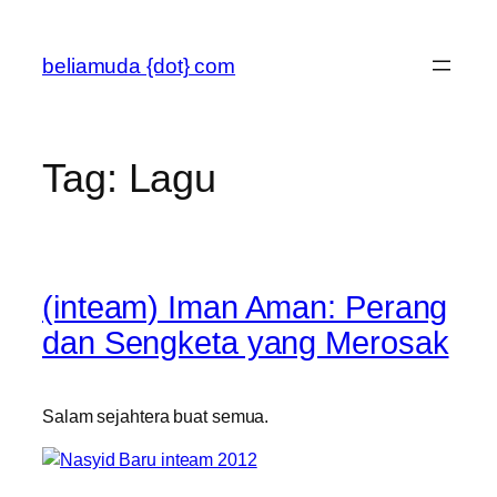
Skip
to
beliamuda {dot} com
content
Tag:
Lagu
(inteam) Iman Aman: Perang
dan Sengketa yang Merosak
Salam sejahtera buat semua.