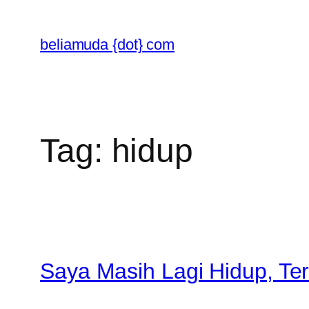
Skip
to
beliamuda {dot} com
content
Tag:
hidup
Saya Masih Lagi Hidup, Te