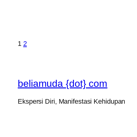
1
2
beliamuda {dot} com
Ekspersi Diri, Manifestasi Kehidupan