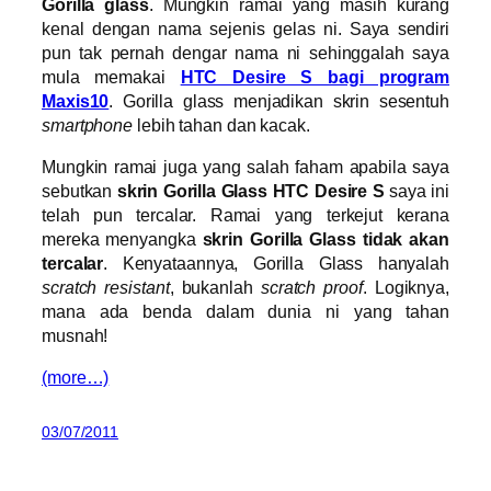
Gorilla glass
. Mungkin ramai yang masih kurang
kenal dengan nama sejenis gelas ni. Saya sendiri
pun tak pernah dengar nama ni sehinggalah saya
mula memakai
HTC Desire S bagi program
Maxis10
. Gorilla glass menjadikan skrin sesentuh
smartphone
lebih tahan dan kacak.
Mungkin ramai juga yang salah faham apabila saya
sebutkan
skrin Gorilla Glass HTC Desire S
saya ini
telah pun tercalar. Ramai yang terkejut kerana
mereka menyangka
skrin Gorilla Glass tidak akan
tercalar
. Kenyataannya, Gorilla Glass hanyalah
scratch resistant
, bukanlah
scratch proof
. Logiknya,
mana ada benda dalam dunia ni yang tahan
musnah!
(more…)
03/07/2011