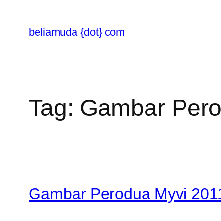
Skip
to
beliamuda {dot} com
content
Tag:
Gambar Pero
Gambar Perodua Myvi 2011