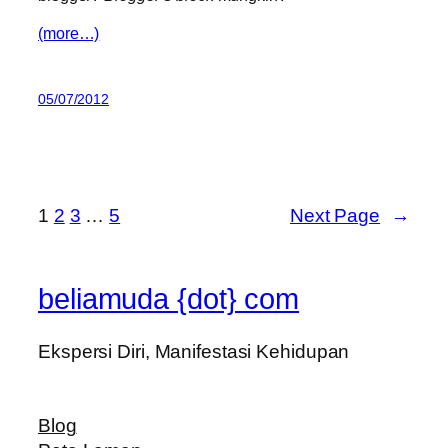
(more…)
05/07/2012
1
2
3
…
5
Next Page
→
beliamuda {dot} com
Ekspersi Diri, Manifestasi Kehidupan
Blog