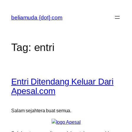
Skip
to
beliamuda {dot} com
content
Tag:
entri
Entri Ditendang Keluar Dari
Apesal.com
Salam sejahtera buat semua.