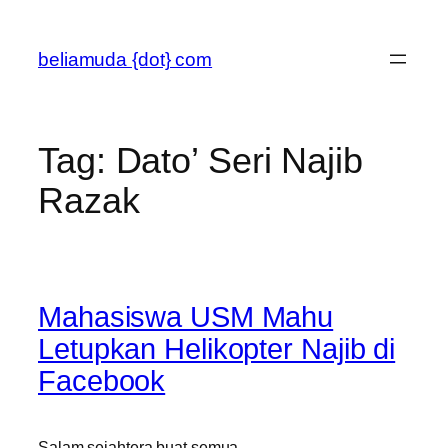
Skip
to
beliamuda {dot} com
content
Tag:
Dato’ Seri Najib
Razak
Mahasiswa USM Mahu
Letupkan Helikopter Najib di
Facebook
Salam sejahtera buat semua.