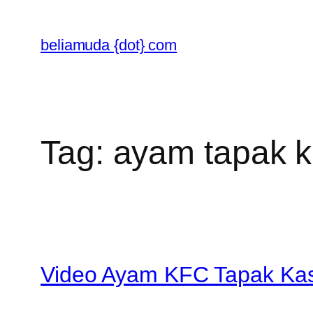
Skip
to
beliamuda {dot} com
content
Tag:
ayam tapak k
Video Ayam KFC Tapak Kas